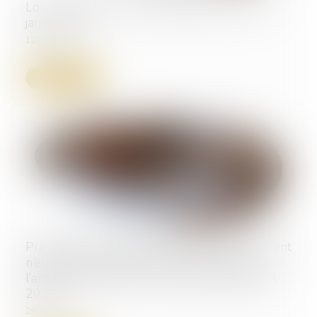
Loyer impayé : nouvelle définition à partir de
janvier 2027
12/05/2026
Lire la suite
Prescription triennale : l’action en recouvrement
n’est pas susceptible d’être prolongée par
l’article 25 de la loi n° 2021-953 du 19 juillet
2021
29/07/2025