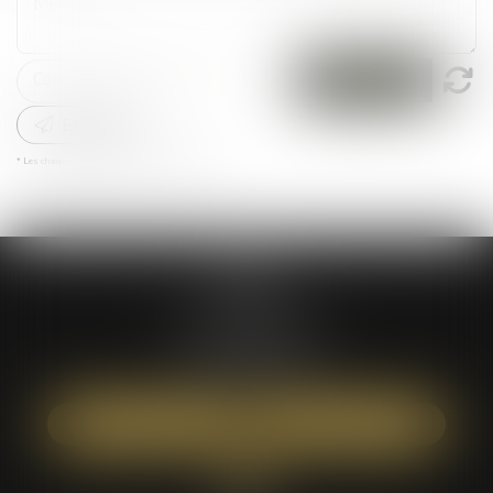
Message
Code de vérification
Envoyer
* Les champs suivis d'un astérisque sont obligatoires.
ATÉA
59 bis rue Léon BOYER
37000 TOURS
Tél :
02 47 05 61 16
NOUS LOCALISER
NOUS CONTACTER