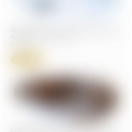
Déjudiciarisation : vers un renforcement du rôle
des commissaires de justice
10/06/2025
Lire la suite
La fraction de salaire absolument insaisissable