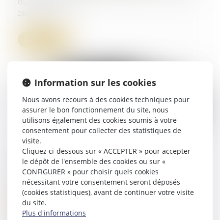
du contrat-type
28/07/2026
Lire la suite
Information sur les cookies
Nous avons recours à des cookies techniques pour
assurer le bon fonctionnement du site, nous
utilisons également des cookies soumis à votre
consentement pour collecter des statistiques de
visite.
Cliquez ci-dessous sur « ACCEPTER » pour accepter
Validation du décret ouvrant l’intermédiation
le dépôt de l'ensemble des cookies ou sur «
aux commissaires de justice
CONFIGURER » pour choisir quels cookies
23/07/2026
nécessitant votre consentement seront déposés
(cookies statistiques), avant de continuer votre visite
du site.
Lire la suite
Plus d'informations