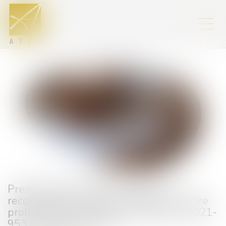
Prescription triennale : l’action en
recouvrement n’est pas susceptible d’être
prolongée par l’article 25 de la loi n° 2021-
953 du 19 juillet 2021