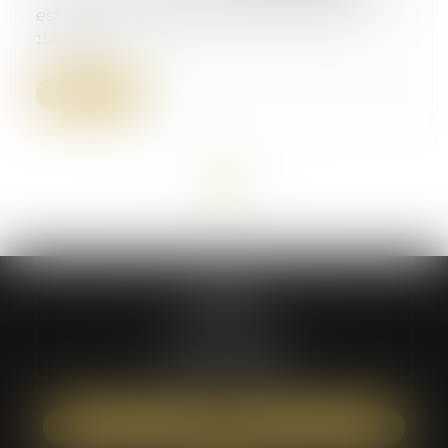
est portée à 646,52 € au 1er avril 2025
15/04/2025
Lire la suite
<<
<
1
>
>>
ATÉA
59 bis rue Léon BOYER
37000 TOURS
Tél :
02 47 05 61 16
NOUS LOCALISER
NOUS CONTACTER