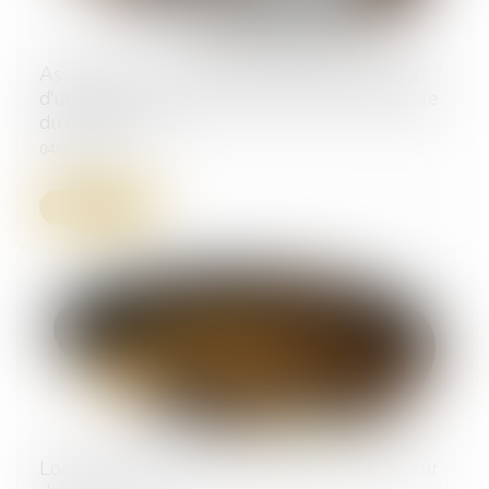
Assignation : un simple Kbis et le témoignage
d'un voisin ne suffisent pas à établir le domicile
du destinataire
04/08/2026
Lire la suite
Location de la résidence principale : mise à jour