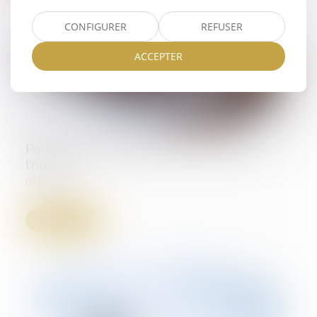
CONFIGURER
REFUSER
ACCEPTER
Paris : le commissaire de justice remplace
l'huissier
07/07/2026
Lire la suite