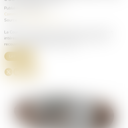
Publié le :
29/07/2025
Commissaires de Justice
Source :
www.lemag-juridique.com
La Cour de cassation a eu l’occasion de rendre un arrêt fort
intéressant combinant prescription triennale de l’action en
recouvrement de l’URSSAF et Covid-19...
Lire la suite