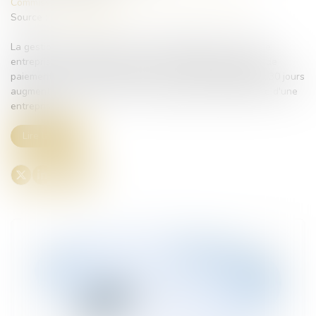
Commissaires de Justice
/
Recouvrement des impayés
Source :
www.daf-mag.fr
La gestion des impayés est un défi stratégique pour toute
entreprise. Selon le rapport de l'Observatoire des délais de
paiement de la Banque de France, les retards dépassant 30 jours
augmentent de plus de 40 % la probabilité de défaillance d'une
entreprise...
Lire la suite