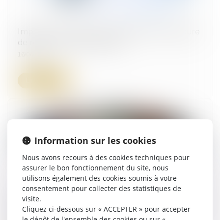
Impayés : tout savoir sur la nouvelle procédure
de recouvrement simplifiée
16/06/2026
Lire la suite
Information sur les cookies
Nous avons recours à des cookies techniques pour
assurer le bon fonctionnement du site, nous
utilisons également des cookies soumis à votre
consentement pour collecter des statistiques de
Facture impayée : faire appel à un commissaire
visite.
de justice
Cliquez ci-dessous sur « ACCEPTER » pour accepter
le dépôt de l'ensemble des cookies ou sur «