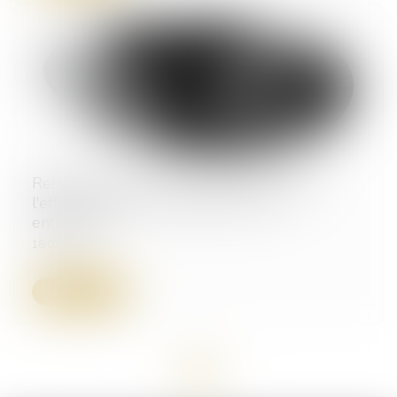
Retards de paiement : se prémunir contre
l'effet domino, une urgence pour les
entreprises
18/02/2025
Lire la suite
<<
<
1
>
>>