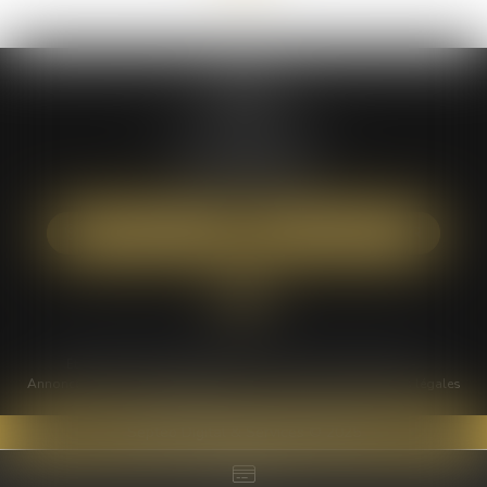
ATÉA
59 bis rue Léon BOYER
37000 TOURS
Tél :
02 47 05 61 16
NOUS LOCALISER
NOUS CONTACTER
Étude
Équipe
Expertises
Actus
Tarifs
Contact
Annonces immo
Paiement en ligne
Plan du site
Mentions légales
Septeo Digital & Services © 2025