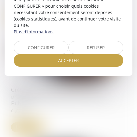
02/06/2026
CONFIGURER » pour choisir quels cookies
nécessitant votre consentement seront déposés
Lire la suite
(cookies statistiques), avant de continuer votre visite
du site.
Plus d'informations
CONFIGURER
REFUSER
ACCEPTER
Créances -Quels changements pour la
procédure de saisie sur salaire ? | Service-
Public.fr
01/07/2025
Lire la suite