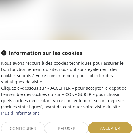
2024 aura été une année difficile pour 
nombre record de défaillances et un al
et retards de paiement. Une dégradati
qui fragilise les trésoreries des entrep
croissant de factures impayées...
Lire la suite
Information sur les cookies
Nous avons recours à des cookies techniques pour assurer le
bon fonctionnement du site, nous utilisons également des
cookies soumis à votre consentement pour collecter des
statistiques de visite.
Cliquez ci-dessous sur « ACCEPTER » pour accepter le dépôt de
l'ensemble des cookies ou sur « CONFIGURER » pour choisir
quels cookies nécessitant votre consentement seront déposés
11/03/2025
(cookies statistiques), avant de continuer votre visite du site.
Comment limiter l'impact des
Plus d'informations
impayés sur la trésorerie
d'entreprise ?
ACCEPTER
CONFIGURER
REFUSER