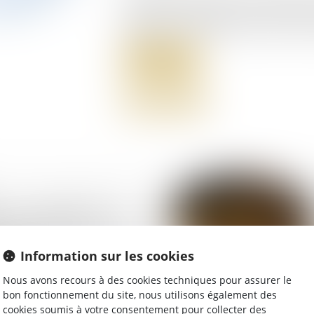
profession la délivrance d'une sommati
défaillants et l'établissement d'un titre 
Lire la suite
 : un simple Kbis et le
 d'un voisin ne
as à établir le domicile
taire
Information sur les cookies
Nous avons recours à des cookies techniques pour assurer le
bon fonctionnement du site, nous utilisons également des
cookies soumis à votre consentement pour collecter des