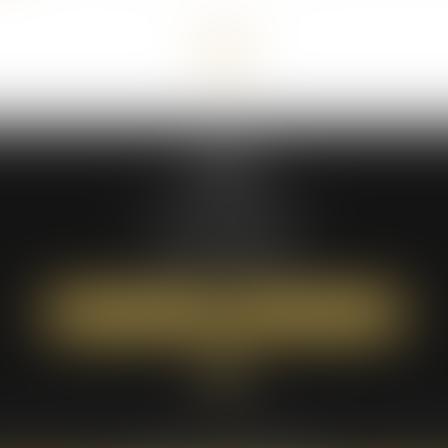
<<
<
1
>
>>
ATÉA
59 bis rue Léon BOYER
37000 TOURS
Tél :
02 47 05 61 16
NOUS LOCALISER
NOUS CONTACTER
Équipe
Expertises
Actus
Tarifs
Contact
Annonces immo
Paiement e