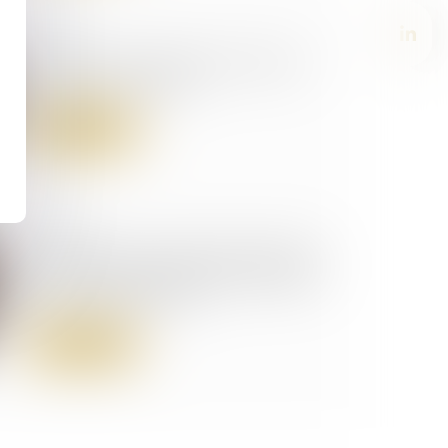
07/07/2026
Paris : le commissaire de justice
remplace l'huissier
Lire la suite
15/04/2025
La fraction de salaire absolument
insaisissable est portée à 646,52
€ au 1er avril 2025
Lire la suite