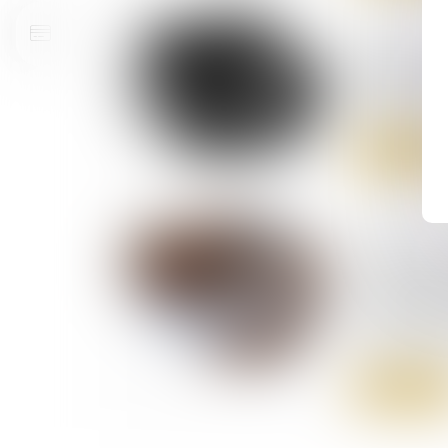
23/07/2026
Validation
l’interméd
de justice
Lire la suite
29/07/2025
Prescriptio
recouvreme
susceptibl
l’article 2
du 19 juil
Lire la suite