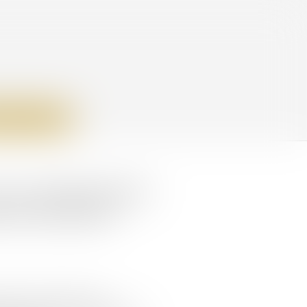
MENT EN LIGNE
rs un renforcement
res de justice
ettre à la charge de la