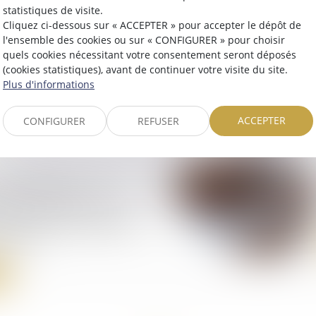
statistiques de visite.
Cliquez ci-dessous sur « ACCEPTER » pour accepter le dépôt de
l'ensemble des cookies ou sur « CONFIGURER » pour choisir
 du décret ouvrant
quels cookies nécessitant votre consentement seront déposés
iation aux commissaires
(cookies statistiques), avant de continuer votre visite du site.
Plus d'informations
ACCEPTER
CONFIGURER
REFUSER
n triennale : l’action en
nt n’est pas
e d’être prolongée par
5 de la loi n° 2021-953
let 2021