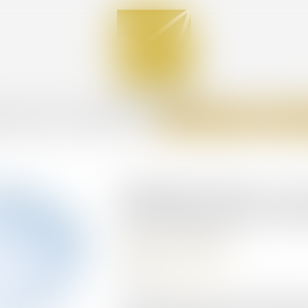
PERTISES
ACTUS
TARIFS
CONTACT
ANNONCES IMMO
PAIE
Déjudiciarisation : ve
du rôle des commissai
Publié le :
10/06/2025
Commissaires de Justice
Source :
www.jss.fr
Le ministère de la Justice envisage de m