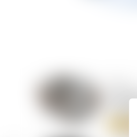
04/08/2026
Assignation
témoignage
suffisent p
du destina
Lire la suite