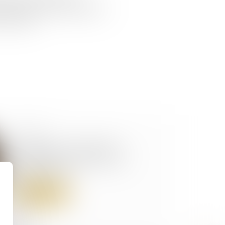
on de payer aux copropriétaires
exécutoire...
28/07/2026
Location de la résidence
principale : mise à jour du
contrat-type
Lire la suite