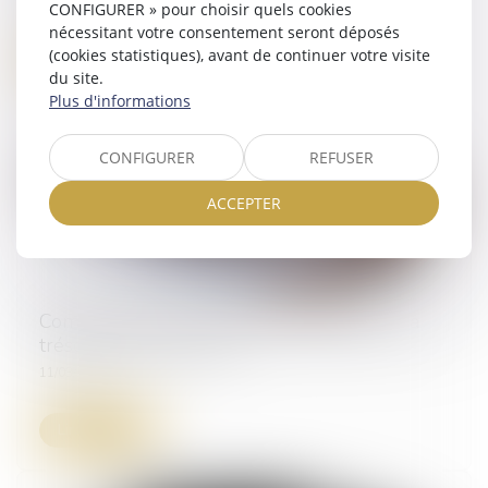
01/07/2025
CONFIGURER » pour choisir quels cookies
nécessitant votre consentement seront déposés
(cookies statistiques), avant de continuer votre visite
Lire la suite
du site.
Plus d'informations
CONFIGURER
REFUSER
ACCEPTER
Comment limiter l'impact des impayés sur la
trésorerie d'entreprise ?
11/03/2025
Lire la suite