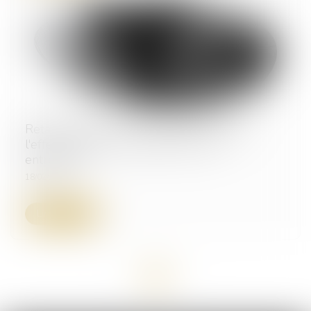
Retards de paiement : se prémunir contre
l'effet domino, une urgence pour les
entreprises
18/02/2025
Lire la suite
<<
<
1
>
>>