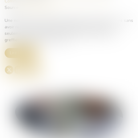
Commissaires de Justice
/
Recouvrement des impayés
Source :
gazette-du-midi.fr
Une nouvelle procédure permet d’obtenir un titre exécutoire sans
avoir recours à une procédure judiciaire. Elle nécessite
seulement l’intervention d’un commissaire de justice et du
greffier du tribunal de commerce...
Lire la suite