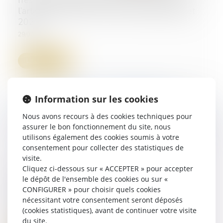
l’article 25 de la loi n° 2021-953 du 19 juillet
2021
29/07/2025
Lire la suite
Information sur les cookies
Nous avons recours à des cookies techniques pour
assurer le bon fonctionnement du site, nous
utilisons également des cookies soumis à votre
consentement pour collecter des statistiques de
visite.
Cliquez ci-dessous sur « ACCEPTER » pour accepter
Réforme de la saisie des rémunérations : les
le dépôt de l'ensemble des cookies ou sur «
commissaires de justice entrent en piste
CONFIGURER » pour choisir quels cookies
nécessitant votre consentement seront déposés
08/07/2025
(cookies statistiques), avant de continuer votre visite
du site.