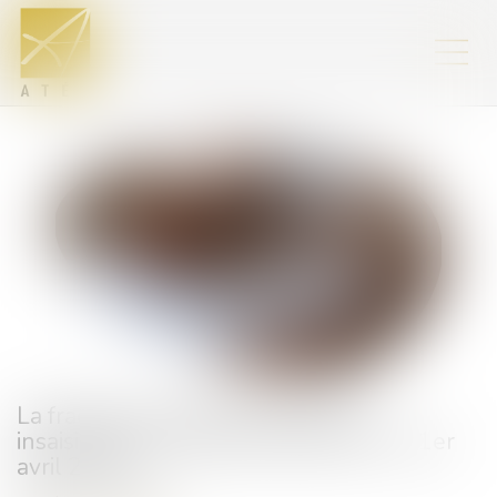
La fraction de salaire absolument
insaisissable est portée à 646,52 € au 1er
avril 2025