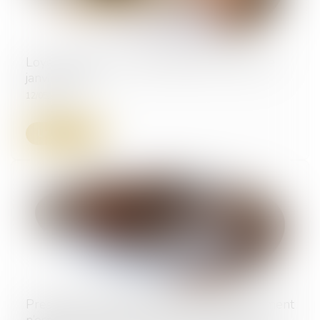
Loyer impayé : nouvelle définition à partir de
janvier 2027
12/05/2026
Lire la suite
Prescription triennale : l’action en recouvrement
n’est pas susceptible d’être prolongée par