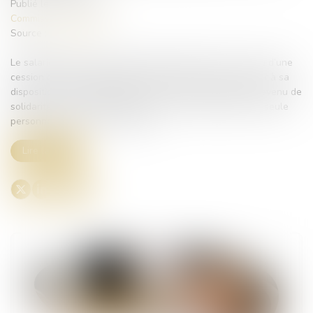
Publié le :
15/04/2025
Commissaires de Justice
Source :
www.efl.fr
Le salarié dont la rémunération fait l’objet d’une saisie ou d’une
cession de rémunération doit dans tous les cas conserver à sa
disposition une somme égale au montant forfaitaire du revenu de
solidarité active (RSA) fixé pour un foyer composé d’une seule
personne (C. trav. art. R 3252-5)...
Lire la suite