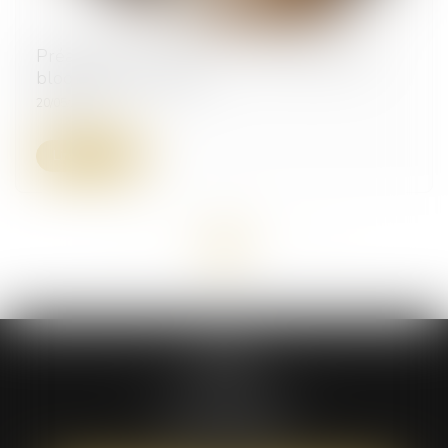
Préavis locatif : refuser un recommandé ne
bloque pas le congé !
20/05/2025
Lire la suite
<<
<
1
2
3
>
>>
ATÉA
59 bis rue Léon BOYER
37000 TOURS
Tél :
02 47 05 61 16