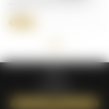
est portée à 646,52 € au 1er avril 2025
15/04/2025
Lire la suite
<<
<
1
2
3
>
>>
ATÉA
59 bis rue Léon BOYER
37000 TOURS
Tél :
02 47 05 61 16
NOUS LOCALISER
NOUS CONTACTER