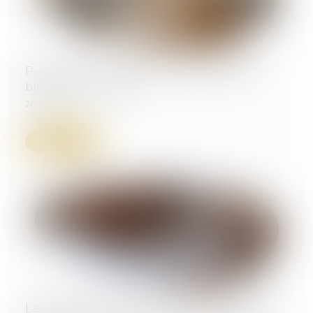
Préavis locatif : refuser un recommandé ne
bloque pas le congé !
20/05/2025
Lire la suite
La fraction de salaire absolument insaisissable