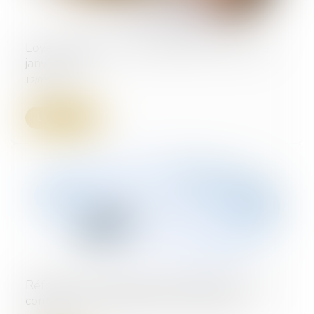
Loyer impayé : nouvelle définition à partir de
janvier 2027
12/05/2026
Lire la suite
Réforme de la saisie des rémunérations : les
commissaires de justice entrent en piste