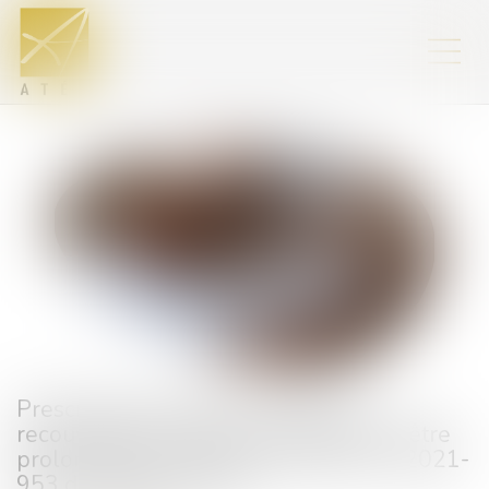
Prescription triennale : l’action en
recouvrement n’est pas susceptible d’être
prolongée par l’article 25 de la loi n° 2021-
953 du 19 juillet 2021