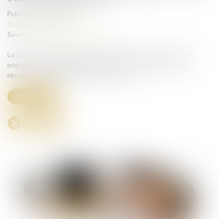
Publié le :
29/07/2025
Commissaires de Justice
Source :
www.lemag-juridique.com
La Cour de cassation a eu l’occasion de rendre un arrêt fort
intéressant combinant prescription triennale de l’action en
recouvrement de l’URSSAF et Covid-19...
Lire la suite