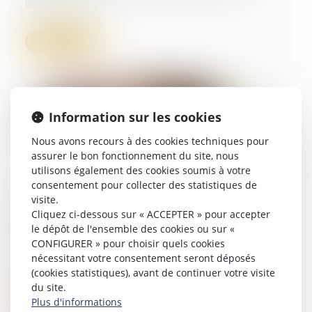
08/07/2025
Lire la suite
Information sur les cookies
Nous avons recours à des cookies techniques pour
assurer le bon fonctionnement du site, nous
utilisons également des cookies soumis à votre
consentement pour collecter des statistiques de
visite.
Créances -Quels changements pour la
Cliquez ci-dessous sur « ACCEPTER » pour accepter
procédure de saisie sur salaire ? | Service-
le dépôt de l'ensemble des cookies ou sur «
Public.fr
CONFIGURER » pour choisir quels cookies
01/07/2025
nécessitant votre consentement seront déposés
(cookies statistiques), avant de continuer votre visite
du site.
Lire la suite
Plus d'informations