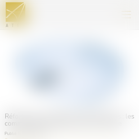
Réforme de la saisie des rémunérations : les
commissaires de justice entrent en piste
Publié le :
08/07/2025