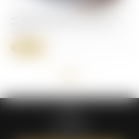
La fraction de salaire absolument insaisissable
est portée à 646,52 € au 1er avril 2025
15/04/2025
Lire la suite
<<
<
1
2
3
>
>>
ATÉA
59 bis rue Léon BOYER
37000 TOURS
Tél :
02 47 05 61 16