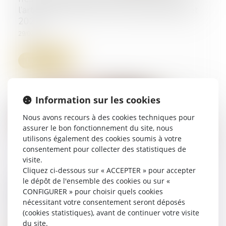
l’article 25 de la loi n° 2021-953 du 19 juillet
2021
29/07/2025
Lire la suite
Information sur les cookies
Nous avons recours à des cookies techniques pour
assurer le bon fonctionnement du site, nous
utilisons également des cookies soumis à votre
consentement pour collecter des statistiques de
visite.
Cliquez ci-dessous sur « ACCEPTER » pour accepter
Créances -Quels changements pour la
le dépôt de l'ensemble des cookies ou sur «
procédure de saisie sur salaire ? | Service-
CONFIGURER » pour choisir quels cookies
Public.fr
nécessitant votre consentement seront déposés
(cookies statistiques), avant de continuer votre visite
01/07/2025
du site.