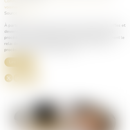
Commissaires de Justice
/
Contentieux locatif et conflit de
voisinage
Source :
www.jss.fr
À partir de ce 1er juillet, la profession se substitue aux greffes et
devient l’interlocutrice des tiers saisis dans le cadre de ces
procédures. Les commissaires de justice prendront notamment le
relai des demandes déjà engagées après transmission du
procès-verbal par le tribunal concerné...
Lire la suite