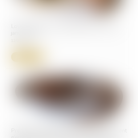
Loyer impayé : nouvelle définition à partir de
janvier 2027
12/05/2026
Lire la suite
Prescription triennale : l’action en recouvrement
n’est pas susceptible d’être prolongée par