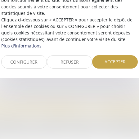
bon fonctionnement du site, nous utilisons également des
cookies soumis à votre consentement pour collecter des
issaires de justice pratiquées concurremment avec d’autres profe
statistiques de visite.
Cliquez ci-dessous sur « ACCEPTER » pour accepter le dépôt de
l'ensemble des cookies ou sur « CONFIGURER » pour choisir
quels cookies nécessitant votre consentement seront déposés
(cookies statistiques), avant de continuer votre visite du site.
Plus d'informations
ACCEPTER
CONFIGURER
REFUSER
DE LA CONSOMMATION, AU VISA DES 
 SUIVANTS DU CODE DE LA CONSOMM
nsommateur, et en cas de litige avec l’Etude, vous pouvez accéder
dont le siège social est fixé à 2, Rue de Colmar - 94300 VINCE