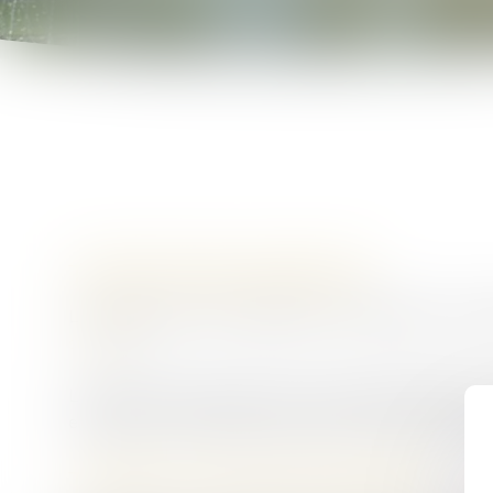
TARIFS RÉGLEMENTÉS
Le tarif des actes, des requêtes, des formalités et des
suivants
).
Les frais de recouvrement sont à la charge du débiteur, s
est alloué au commissaire de justice un honoraire de résu
TARIFS NON RÉGLEMENTÉS