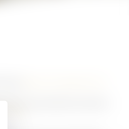
e commerce (
articles L. 444-1 et suivants, R. 444-1 et
le créancier. En cas de réussite dans le recouvrement, il
 de commerce
).