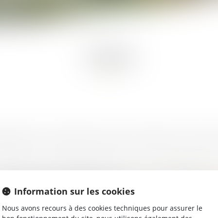
TARIFS
 diligences des commissaires de justice sont fixés par le Code d
auf si celui-ci est insolvable. Dans ce cas, ils sont supportés par 
ltat qui est à la charge du créancier (
article A. 444-32 du Code
Information sur les cookies
Nous avons recours à des cookies techniques pour assurer le