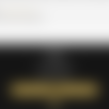
www.anm-conso.com
,
de Colmar 94300 VINCENNES
ATÉA
59 bis rue Léon BOYER
37000 TOURS
Tél :
02 47 05 61 16
NOUS LOCALISER
NOUS CONTACTER